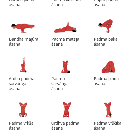
ásana
ásana
ásana
Bandha majúra
Padma matsja
Padma baka
ásana
ásana
ásana
Ardha padma
Padma
Padma pinda
sarvánga
sarvánga
ásana
ásana
ásana
Padma vrkša
Úrdhva padma
Padma vrščika
ásana
ásana
ásana