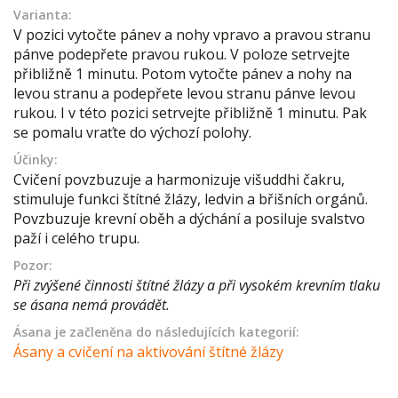
Varianta:
V pozici vytočte pánev a nohy vpravo a pravou stranu
pánve podepřete pravou rukou. V poloze setrvejte
přibližně 1 minutu. Potom vytočte pánev a nohy na
levou stranu a podepřete levou stranu pánve levou
rukou. I v této pozici setrvejte přibližně 1 minutu. Pak
se pomalu vraťte do výchozí polohy.
Účinky:
Cvičení povzbuzuje a harmonizuje višuddhi čakru,
stimuluje funkci štítné žlázy, ledvin a břišních orgánů.
Povzbuzuje krevní oběh a dýchání a posiluje svalstvo
paží i celého trupu.
Pozor:
Při zvýšené činnosti štítné žlázy a při vysokém krevním tlaku
se ásana nemá provádět.
Ásana je začleněna do následujících kategorií:
Ásany a cvičení na aktivování štítné žlázy