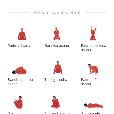
Aktuální kapitola: 8. díl
Padma ásana
Górakša ásana
Padma parvata
ásana
Bandha padma
Tadági mudra
Padma lóla
ásana
ásana
Garbha pinda
Padma kukkuta
Gupta padma