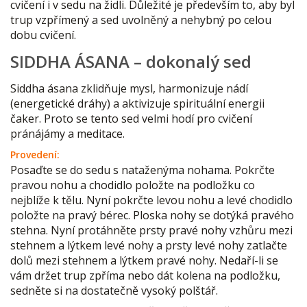
cvičení i v sedu na židli. Důležité je především to, aby byl
trup vzpřímený a sed uvolněný a nehybný po celou
dobu cvičení.
SIDDHA ÁSANA – dokonalý sed
Siddha ásana zklidňuje mysl, harmonizuje nádí
(energetické dráhy) a aktivizuje spirituální energii
čaker. Proto se tento sed velmi hodí pro cvičení
pránájámy a meditace.
Provedení:
Posaďte se do sedu s nataženýma nohama. Pokrčte
pravou nohu a chodidlo položte na podložku co
nejblíže k tělu. Nyní pokrčte levou nohu a levé chodidlo
položte na pravý bérec. Ploska nohy se dotýká pravého
stehna. Nyní protáhněte prsty pravé nohy vzhůru mezi
stehnem a lýtkem levé nohy a prsty levé nohy zatlačte
dolů mezi stehnem a lýtkem pravé nohy. Nedaří-li se
vám držet trup zpříma nebo dát kolena na podložku,
sedněte si na dostatečně vysoký polštář.