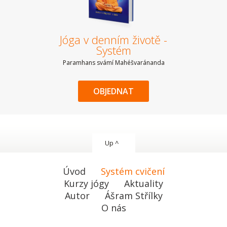
Jóga v denním životě -
Systém
Paramhans svámí Mahéšvaránanda
OBJEDNAT
Up ^
Úvod
Systém cvičení
Kurzy jógy
Aktuality
Autor
Ášram Střílky
O nás