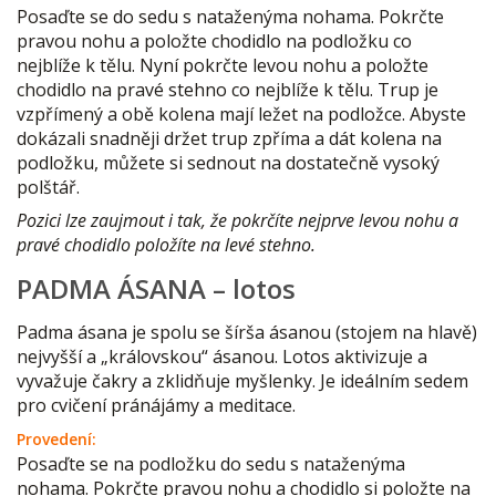
Posaďte se do sedu s nataženýma nohama. Pokrčte
pravou nohu a položte chodidlo na podložku co
nejblíže k tělu. Nyní pokrčte levou nohu a položte
chodidlo na pravé stehno co nejblíže k tělu. Trup je
vzpřímený a obě kolena mají ležet na podložce. Abyste
dokázali snadněji držet trup zpříma a dát kolena na
podložku, můžete si sednout na dostatečně vysoký
polštář.
Pozici lze zaujmout i tak, že pokrčíte nejprve levou nohu a
pravé chodidlo položíte na levé stehno.
PADMA ÁSANA – lotos
Padma ásana je spolu se šírša ásanou (stojem na hlavě)
nejvyšší a „královskou“ ásanou. Lotos aktivizuje a
vyvažuje čakry a zklidňuje myšlenky. Je ideálním sedem
pro cvičení pránájámy a meditace.
Provedení:
Posaďte se na podložku do sedu s nataženýma
nohama. Pokrčte pravou nohu a chodidlo si položte na