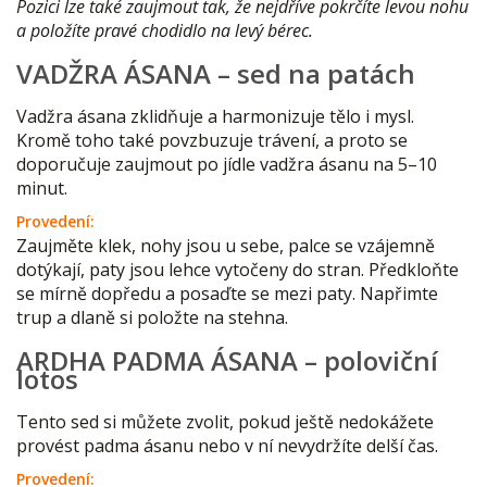
Pozici lze také zaujmout tak, že nejdříve pokrčíte levou nohu
a položíte pravé chodidlo na levý bérec.
VADŽRA ÁSANA – sed na patách
Vadžra ásana zklidňuje a harmonizuje tělo i mysl.
Kromě toho také povzbuzuje trávení, a proto se
doporučuje zaujmout po jídle vadžra ásanu na 5–10
minut.
Provedení:
Zaujměte klek, nohy jsou u sebe, palce se vzájemně
dotýkají, paty jsou lehce vytočeny do stran. Předkloňte
se mírně dopředu a posaďte se mezi paty. Napřimte
trup a dlaně si položte na stehna.
ARDHA PADMA ÁSANA – poloviční
lotos
Tento sed si můžete zvolit, pokud ještě nedokážete
provést padma ásanu nebo v ní nevydržíte delší čas.
Provedení: