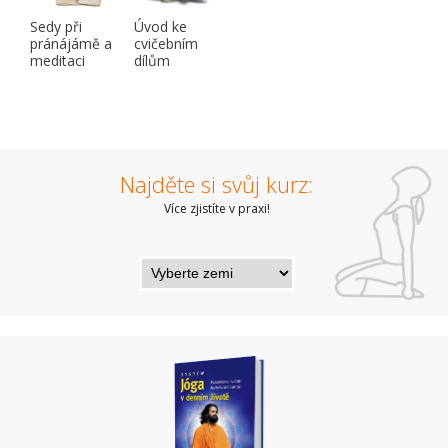
Sedy při
Úvod ke
pránájámě a
cvičebním
meditaci
dílům
Najděte si svůj kurz:
Více zjistíte v praxi!