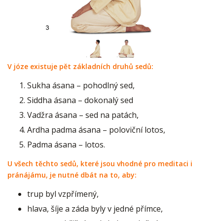
V józe existuje pět základních druhů sedů:
Sukha ásana – pohodlný sed,
Siddha ásana – dokonalý sed
Vadžra ásana – sed na patách,
Ardha padma ásana – poloviční lotos,
Padma ásana – lotos.
U všech těchto sedů, které jsou vhodné pro meditaci i
pránájámu, je nutné dbát na to, aby:
trup byl vzpřímený,
hlava, šíje a záda byly v jedné přímce,