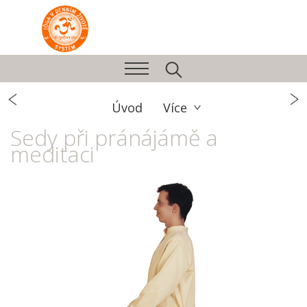
Úvod
Více
Sedy při pránájámě a
meditaci