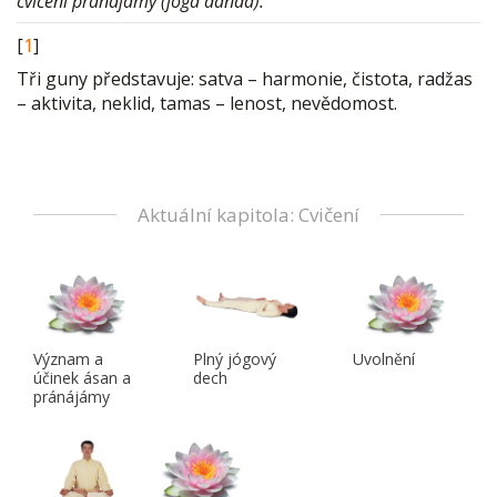
cvičení pránájámy (jóga danda).
[
1
]
Tři guny představuje: satva – harmonie, čistota, radžas
– aktivita, neklid, tamas – lenost, nevědomost.
Aktuální kapitola: Cvičení
Význam a
Plný jógový
Uvolnění
účinek ásan a
dech
pránájámy