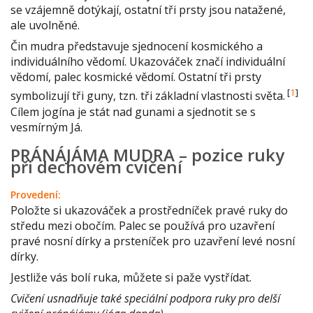
se vzájemně dotýkají, ostatní tři prsty jsou natažené,
ale uvolněné.
Čin mudra představuje sjednocení kosmického a
individuálního vědomí. Ukazováček značí individuální
vědomí, palec kosmické vědomí. Ostatní tři prsty
[
1
]
symbolizují tři guny, tzn. tři základní vlastnosti světa.
Cílem jogína je stát nad gunami a sjednotit se s
vesmírným Já.
PRÁNÁJÁMA MUDRA – pozice ruky
při dechovém cvičení
Provedení:
Položte si ukazováček a prostředníček pravé ruky do
středu mezi obočím. Palec se používá pro uzavření
pravé nosní dírky a prsteníček pro uzavření levé nosní
dírky.
Jestliže vás bolí ruka, můžete si paže vystřídat.
Cvičení usnadňuje také speciální podpora ruky pro delší