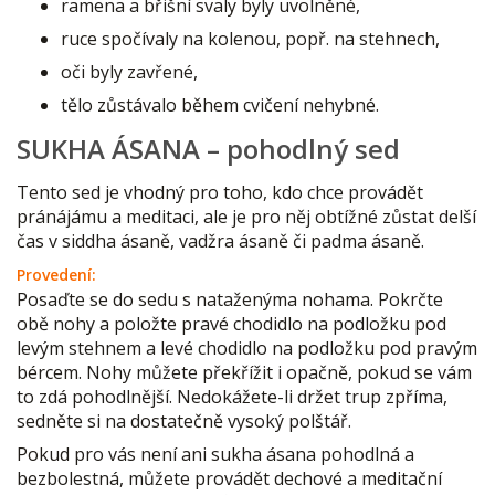
ramena a břišní svaly byly uvolněné,
ruce spočívaly na kolenou, popř. na stehnech,
oči byly zavřené,
tělo zůstávalo během cvičení nehybné.
SUKHA ÁSANA – pohodlný sed
Tento sed je vhodný pro toho, kdo chce provádět
pránájámu a meditaci, ale je pro něj obtížné zůstat delší
čas v siddha ásaně, vadžra ásaně či padma ásaně.
Provedení:
Posaďte se do sedu s nataženýma nohama. Pokrčte
obě nohy a položte pravé chodidlo na podložku pod
levým stehnem a levé chodidlo na podložku pod pravým
bércem. Nohy můžete překřížit i opačně, pokud se vám
to zdá pohodlnější. Nedokážete-li držet trup zpříma,
sedněte si na dostatečně vysoký polštář.
Pokud pro vás není ani sukha ásana pohodlná a
bezbolestná, můžete provádět dechové a meditační