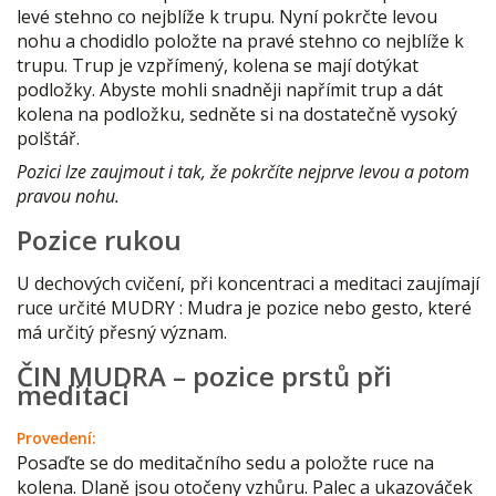
levé stehno co nejblíže k trupu. Nyní pokrčte levou
nohu a chodidlo položte na pravé stehno co nejblíže k
trupu. Trup je vzpřímený, kolena se mají dotýkat
podložky. Abyste mohli snadněji napřímit trup a dát
kolena na podložku, sedněte si na dostatečně vysoký
polštář.
Pozici lze zaujmout i tak, že pokrčíte nejprve levou a potom
pravou nohu.
Pozice rukou
U dechových cvičení, při koncentraci a meditaci zaujímají
ruce určité MUDRY : Mudra je pozice nebo gesto, které
má určitý přesný význam.
ČIN MUDRA – pozice prstů při
meditaci
Provedení:
Posaďte se do meditačního sedu a položte ruce na
kolena. Dlaně jsou otočeny vzhůru. Palec a ukazováček