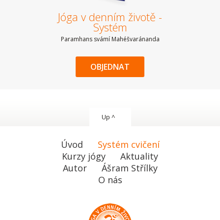
Jóga v denním životě -
Systém
Paramhans svámí Mahéšvaránanda
OBJEDNAT
Up ^
Úvod
Systém cvičení
Kurzy jógy
Aktuality
Autor
Ášram Střílky
O nás