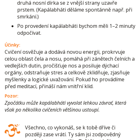
druhá nosní dírka se z vnější strany uzavře
prstem. (Kapálabháti děláme spontánně např. při
smrkání.)
Po provedení kapálabháti bychom měli 1–2 minuty
odpočívat.
Účinky:
Cvičení osvěžuje a dodává novou energii, prokrvuje
celou oblast čela a nosu, pomáhá při zánětech čelních a
vedlejších dutin, pročišťuje nos a posiluje dýchací
orgány, odstraňuje stres a celkově zklidňuje, zjasňuje
myšlenky a logické uvažování. Pokud ho provádíme
před meditací, přináší nám vnitřní klid.
Pozor:
Zpočátku může kapálabháti vyvolat lehkou závrať, která
však po několika cvičeních většinou ustoupí.
Všechno, co vykonáš, se k tobě dříve či
později zase vrátí. Ty sám jsi zodpovědný