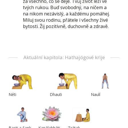
za všechno, co se děje. Tvůj život leží ve
tvých rukou. Buď svobodný, na ničem a
na nikom nezávislý, a každému pomáhej.
Miluj svou rodinu, přátele i všechny živé
bytosti. Žij pozitivně, duchovně a zdravě.
Aktuální kapitola: Hathajógové krije
Néti
Dhauti
Naulí
Basti a šank
Kapálabháti
Trátak