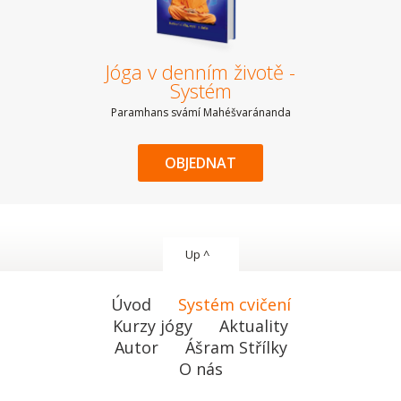
Jóga v denním životě -
Systém
Paramhans svámí Mahéšvaránanda
OBJEDNAT
Up ^
Úvod
Systém cvičení
Kurzy jógy
Aktuality
Autor
Ášram Střílky
O nás