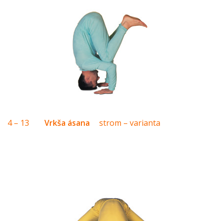
4 – 13
Vrkša ásana
strom – varianta