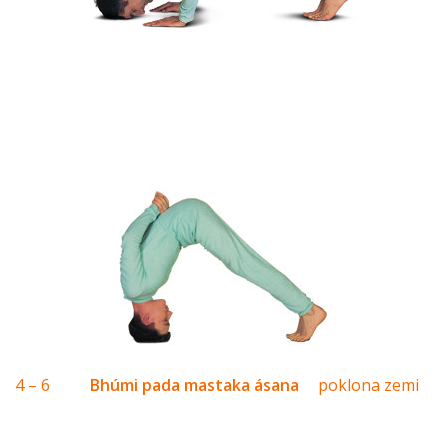
4 – 6
Bhúmi pada mastaka ásana
poklona zemi