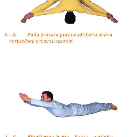
6 – 4
Pada prasara púrana utthána ásana
rozkročení s hlavou na zemi
7 – 4
Bhudžanga ásana
kobra – varianta