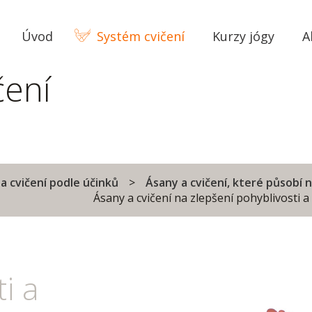
Úvod
Systém cvičení
Kurzy jógy
A
čení
a cvičení podle účinků
Ásany a cvičení, které působí 
Ásany a cvičení na zlepšení pohyblivosti 
i a