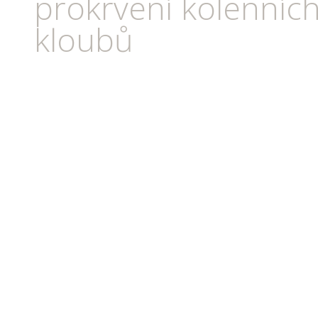
prokrvení kolenníc
kloubů