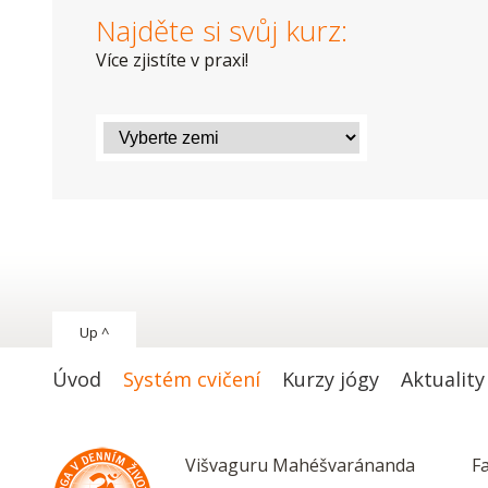
Najděte si svůj kurz:
Více zjistíte v praxi!
Up ^
Úvod
Systém cvičení
Kurzy jógy
Aktuality
Višvaguru Mahéšvaránanda
F