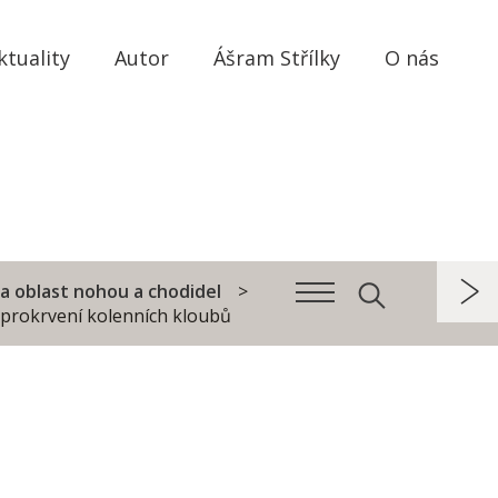
ktuality
Autor
Ášram Střílky
O nás
na oblast nohou a chodidel
a prokrvení kolenních kloubů