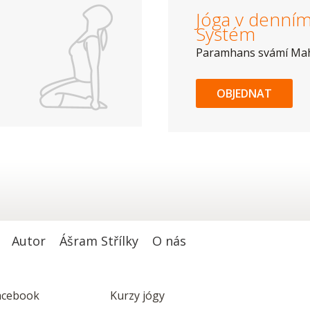
Jóga v denním 
Systém
Paramhans svámí Ma
OBJEDNAT
Autor
Ášram Střílky
O nás
acebook
Kurzy jógy