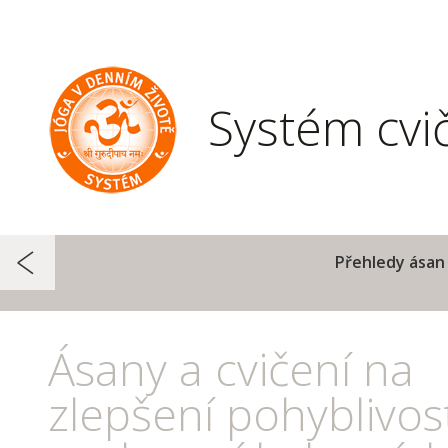
Systém cvi
Přehledy ásan 
Ásany a cvičení na
zlepšení pohyblivost