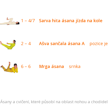
1 – 4/7
Sarva hita ásana jízda na kole
2 – 4
Ašva sančala ásana A
pozice je
6 – 6
Mrga ásana
srnka
Ásany a cvičení, které působí na oblast nohou a chodidel