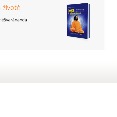
životě -
héšvaránanda