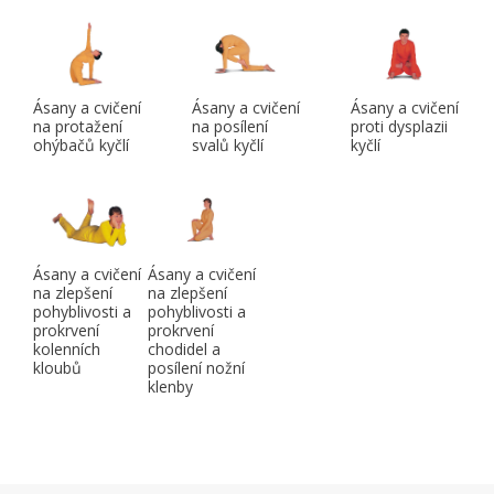
Ásany a cvičení
Ásany a cvičení
Ásany a cvičení
na protažení
na posílení
proti dysplazii
ohýbačů kyčlí
svalů kyčlí
kyčlí
Ásany a cvičení
Ásany a cvičení
na zlepšení
na zlepšení
pohyblivosti a
pohyblivosti a
prokrvení
prokrvení
kolenních
chodidel a
kloubů
posílení nožní
klenby