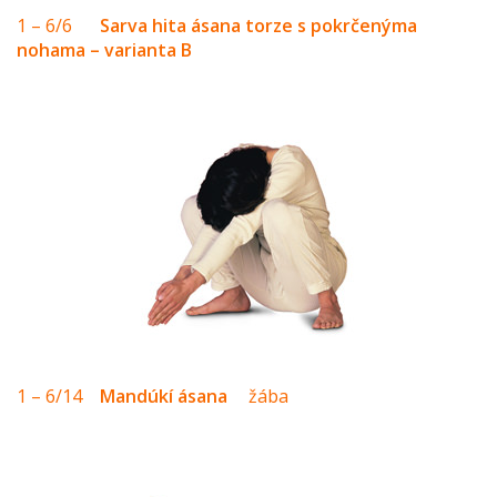
1 – 6/6
Sarva hita ásana torze s pokrčenýma
nohama – varianta B
1 – 6/14
Mandúkí ásana
žába