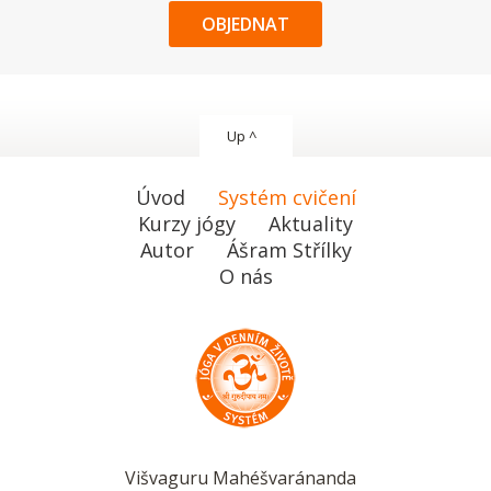
OBJEDNAT
Up ^
Úvod
Systém cvičení
Kurzy jógy
Aktuality
Autor
Ášram Střílky
O nás
Višvaguru Mahéšvaránanda