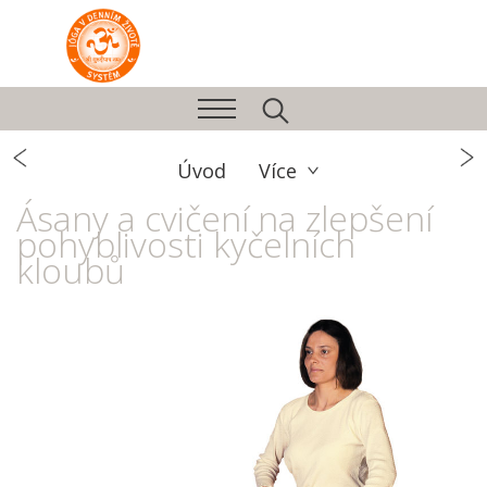
Úvod
Více
Ásany a cvičení na zlepšení
pohyblivosti kyčelních
kloubů