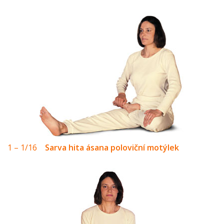
1 – 1/16
Sarva hita ásana poloviční motýlek