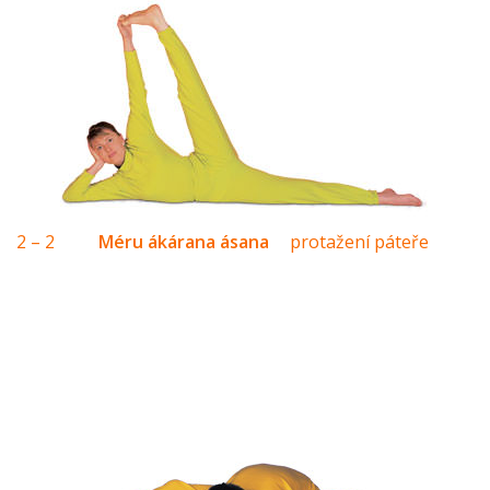
2 – 2
Méru ákárana ásana
protažení páteře