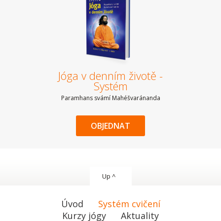
Jóga v denním životě -
Systém
Paramhans svámí Mahéšvaránanda
OBJEDNAT
Up ^
Úvod
Systém cvičení
Kurzy jógy
Aktuality