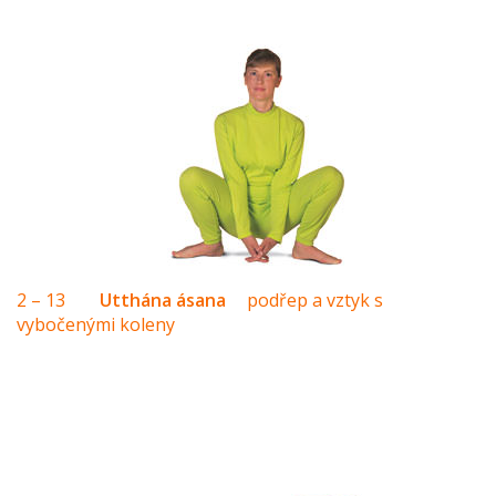
2 – 13
Utthána ásana
podřep a vztyk s
vybočenými koleny