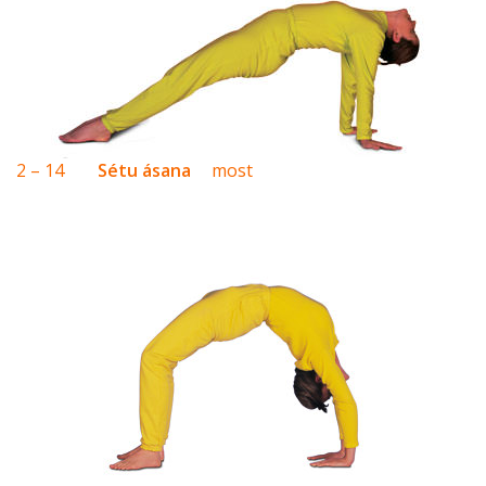
2 – 14
Sétu ásana
most