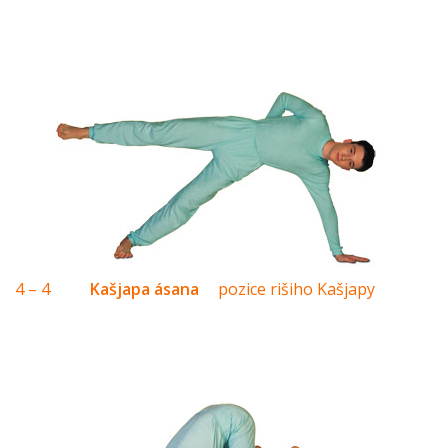
4 – 4
Kašjapa ásana
pozice rišiho Kašjapy