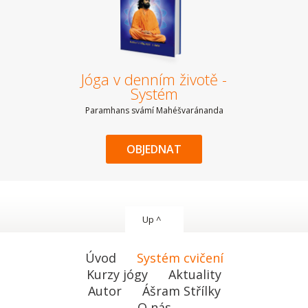
Jóga v denním životě -
Systém
Paramhans svámí Mahéšvaránanda
OBJEDNAT
Up ^
Úvod
Systém cvičení
Kurzy jógy
Aktuality
Autor
Ášram Střílky
O nás