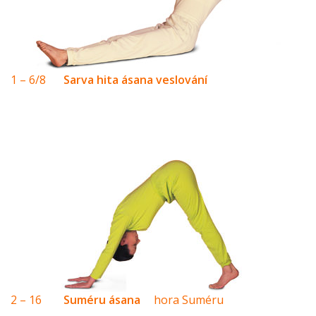
1 – 6/8
Sarva hita ásana veslování
2 – 16
Suméru ásana
hora Suméru