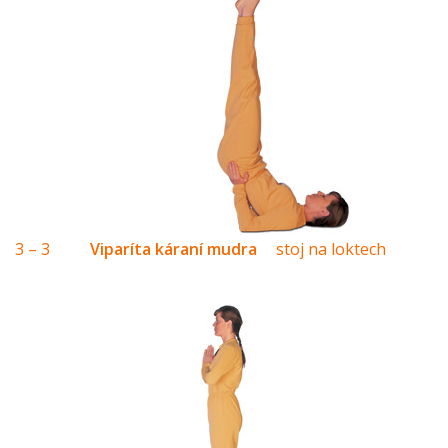
3 – 3
Viparíta káraní mudra
stoj na loktech