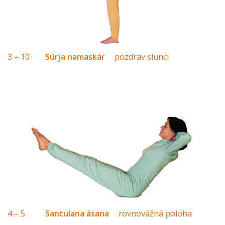
3 – 10
Súrja namaskár
pozdrav slunci
4 – 5
Santulana ásana
rovnovážná poloha