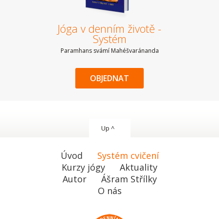
Jóga v denním životě -
Systém
Paramhans svámí Mahéšvaránanda
OBJEDNAT
Up ^
Úvod
Systém cvičení
Kurzy jógy
Aktuality
Autor
Ášram Střílky
O nás