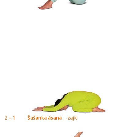
2 – 1
Šašanka ásana
zajíc