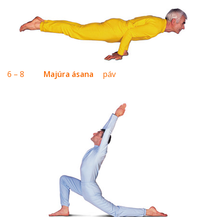
6 – 8
Majúra ásana
páv