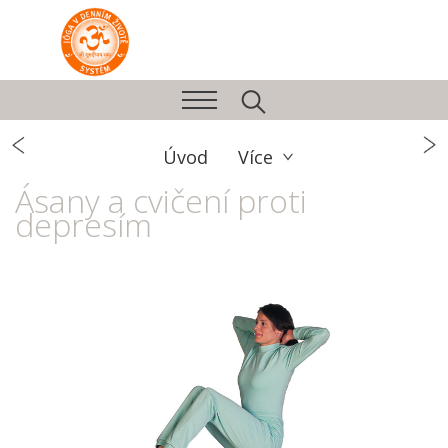
Úvod
Více
Ásany a cvičení proti
depresím