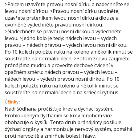
>Palcem uzavřete pravou nosní dírku a nadechněte se
levou nosní dírkou. >Pravou nosní dírku uvolněte,
uzavřete prsteníkem levou nosní dírku a dlouze a
uvolněně vydechněte pravou nosní dírkou.
>Nadechněte se pravou nosní dírkou a vydechněte
levou. >Jedno kolo je tedy: nádech levou – výdech
pravou – nádech pravou – výdech levou nosní dírkou.
Po 10 kolech položte ruku na koleno a několik minut se
soustřeďte na normální dech. >Potom znovu zaujměte
pránájáma mudru a proveďte dechové cvičení v
opačném směru: nádech pravou – výdech levou –
nádech levou – výdech pravou nosní dírkou. Po 10
kolech položte ruku na koleno a několik minut se
soustřeďte na normální dech a na srdeční rytmus.
Účinky:
Nádí šódhana pročišťuje krev a dýchací systém.
Prohloubeným dýcháním se krev mnohem více
obohacuje o kyslík. Tento druh pránájámy posiluje
dýchací orgány a harmonizuje nervový systém, pomáhá
proti nervozitě a zmírňuje bolesti hlavy.