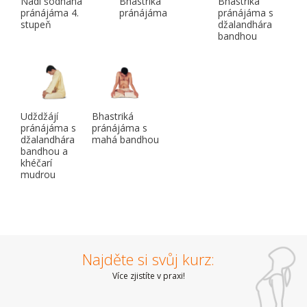
Nádí šódhana
Bhastriká
Bhastriká
pránájáma 4.
pránájáma
pránájáma s
stupeň
džalandhára
bandhou
Udždžájí
Bhastriká
pránájáma s
pránájáma s
džalandhára
mahá bandhou
bandhou a
khéčarí
mudrou
Najděte si svůj kurz:
Více zjistíte v praxi!